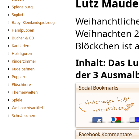
Lutz Maude
Spiegelburg
Sigikid
Weihanchtliche
Baby- Kleinkindspielzeug
Weihnachten 2
Handpuppen
Bücher & CD
Blöckchen ist 
Kaufladen
Holzfiguren
Inhalt: Das L
Kinderzimmer
Kugelbahnen
der 3 Ausmalb
Puppen
Plüschtiere
Social Bookmarks
Themenwelten
Spiele
Weihnachtsartikel
Schnäppchen
Facebook Kommentare