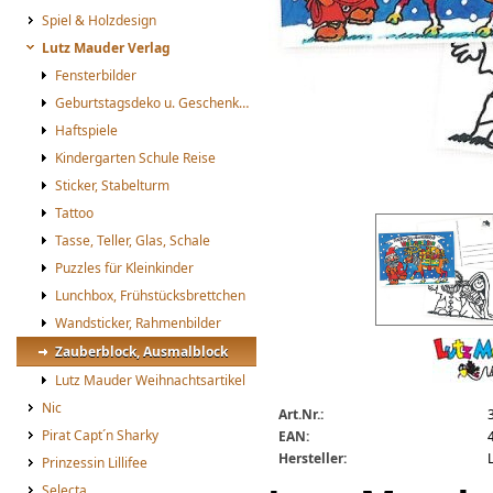
Spiel & Holzdesign
Lutz Mauder Verlag
Fensterbilder
Geburtstagsdeko u. Geschenketüten
Haftspiele
Kindergarten Schule Reise
Sticker, Stabelturm
Tattoo
Lutz Mauder Verlag 3 Ausmalblö
Tasse, Teller, Glas, Schale
Puzzles für Kleinkinder
Lunchbox, Frühstücksbrettchen
Wandsticker, Rahmenbilder
Zauberblock, Ausmalblock
Lutz Mauder Weihnachtsartikel
Nic
Art.Nr.:
Pirat Capt´n Sharky
EAN:
Hersteller:
Prinzessin Lillifee
Selecta