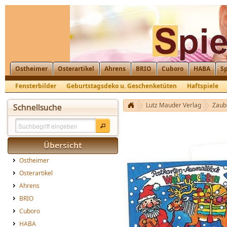
Ostheimer
Osterartikel
Ahrens
BRIO
Cuboro
HABA
Sp
Fensterbilder
Geburtstagsdeko u. Geschenketüten
Haftspiele
Lunchbox, Frühstücksbrettchen
Wandsticker, Rahmenbilder
Zau
Lutz Mauder Verlag
Zaub
Schnellsuche
Übersicht
Ostheimer
Osterartikel
Ahrens
BRIO
Cuboro
HABA