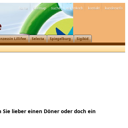
home
sitemap
suche
warenkorb
kontakt
kundeninfo
inzessin Lillifee
Selecta
Spiegelburg
Sigikid
Sie lieber einen Döner oder doch ein