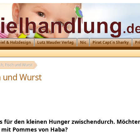
iel & Holzdesign
Lutz Mauder Verlag
Nic
Pirat Capt´n Sharky
Pr
ch, Fisch und Wurst
ch und Wurst
s für den kleinen Hunger zwischendurch. Möchten 
l mit Pommes von Haba?