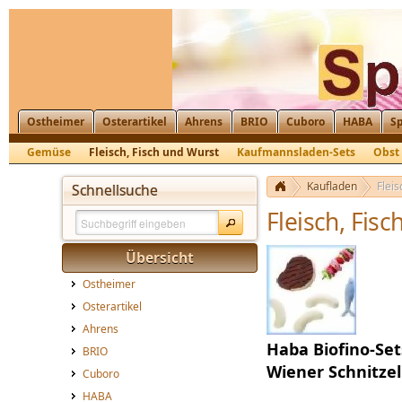
Ostheimer
Osterartikel
Ahrens
BRIO
Cuboro
HABA
Sp
Gemüse
Fleisch, Fisch und Wurst
Kaufmannsladen-Sets
Obst
Kaufladen
Fleis
Schnellsuche
Fleisch, Fis
Übersicht
Ostheimer
Osterartikel
Ahrens
Haba Biofino-Set
BRIO
Wiener Schnitze
Cuboro
HABA