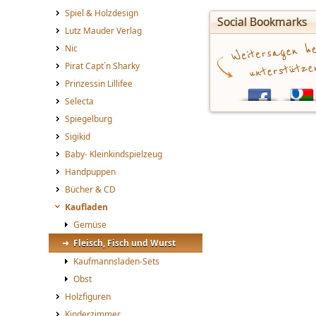
Spiel & Holzdesign
Social Bookmarks
Lutz Mauder Verlag
Nic
Pirat Capt´n Sharky
Prinzessin Lillifee
Selecta
Spiegelburg
Sigikid
Baby- Kleinkindspielzeug
Handpuppen
Bücher & CD
Kaufladen
Gemüse
Fleisch, Fisch und Wurst
Kaufmannsladen-Sets
Obst
Holzfiguren
Kinderzimmer