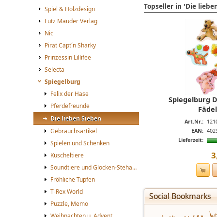
Topseller in 'Die liebe
Spiel & Holzdesign
Lutz Mauder Verlag
Nic
Pirat Capt´n Sharky
Prinzessin Lillifee
Selecta
Spiegelburg
Felix der Hase
Spiegelburg D
Pferdefreunde
Fäde
Die lieben Sieben
Art.Nr.:
121
Gebrauchsartikel
EAN:
402
Lieferzeit:
Spielen und Schenken
3
Kuscheltiere
Soundtiere und Glocken-Stehauftiere
Fröhliche Tupfen
T-Rex World
Social Bookmarks
Puzzle, Memo
Weihnachten u. Advent