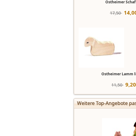
Ostheimer Schaf
14
,
0
17,50 
Ostheimer Lamm l
9
,
20
11,50 
Weitere Top-Angebote pas