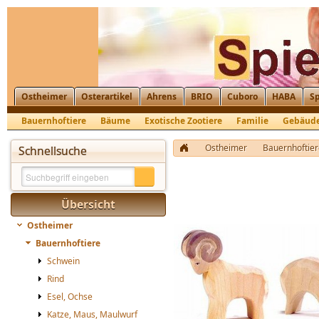
Ostheimer
Osterartikel
Ahrens
BRIO
Cuboro
HABA
Sp
Bauernhoftiere
Bäume
Exotische Zootiere
Familie
Gebäud
Krippenfiguren, Nikolaus, St. Martin
Ostheimer
Bauernhoftier
Schnellsuche
Übersicht
Ostheimer
Bauernhoftiere
Schwein
Rind
Esel, Ochse
Katze, Maus, Maulwurf