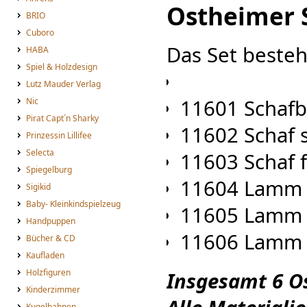
Ostheimer 
BRIO
Cuboro
Das Set besteh
HABA
Spiel & Holzdesign
Lutz Mauder Verlag
11601 Schafb
Nic
Pirat Capt´n Sharky
11602 Schaf 
Prinzessin Lillifee
Selecta
11603 Schaf 
Spiegelburg
11604 Lamm l
Sigikid
Baby- Kleinkindspielzeug
11605 Lamm 
Handpuppen
11606 Lamm l
Bücher & CD
Kaufladen
Holzfiguren
Insgesamt 6 O
Kinderzimmer
Kugelbahnen