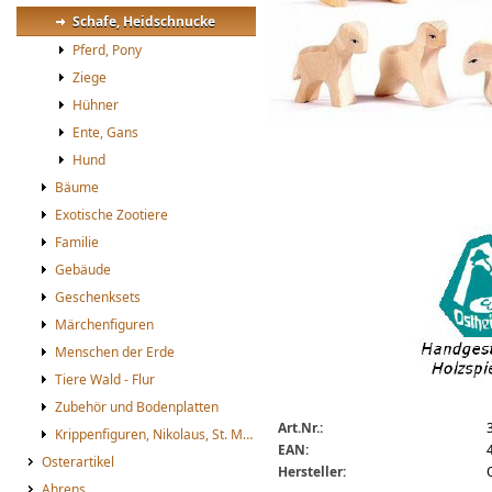
Schafe, Heidschnucke
Pferd, Pony
Ziege
Hühner
Ente, Gans
Hund
Bäume
Exotische Zootiere
Ostheimer Schafsgruppe weiß
Familie
Gebäude
Geschenksets
Märchenfiguren
Menschen der Erde
Tiere Wald - Flur
Zubehör und Bodenplatten
Art.Nr.:
Krippenfiguren, Nikolaus, St. Martin
EAN:
Osterartikel
Hersteller:
Ahrens