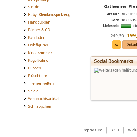
Ostheimer Pfer
Sigikid
Art.Nr.:
30555011
Baby- Kleinkindspielzeug
EAN:
40336645
Handpuppen
Lieferzeit:
sof
Bücher & CD
199
249,50 
Kaufladen
Detai
Holzfiguren
Kinderzimmer
Social Bookmarks
Kugelbahnen
Puppen
Plüschtiere
Themenwelten
Spiele
Weihnachtsartikel
Schnäppchen
Impressum
AGB
Wide