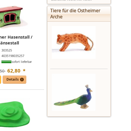
Tiere für die Ostheimer
Arche
er Hasenstall /
änsestall
303525
4035198035257
sofort lieferbar
62
,
80
*
50 
Details