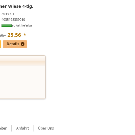
er Wiese 4-tlg.
3033901
4035198339010
sofort lieferbar
25
,
56
*
95 
Details
iten
Anfahrt
Über Uns