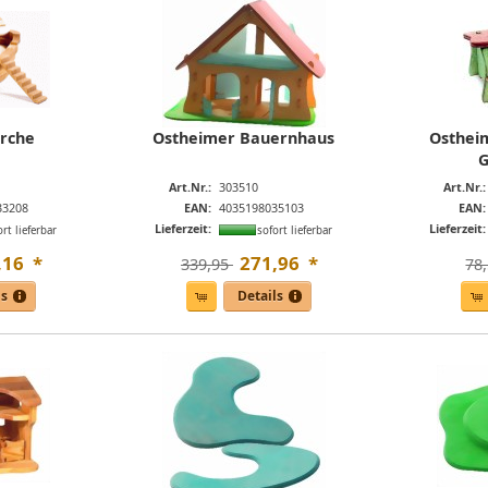
rche
Ostheimer Bauernhaus
Ostheim
G
Art.Nr.:
303510
Art.Nr.:
33208
EAN:
4035198035103
EAN:
Lieferzeit:
Lieferzeit:
ort lieferbar
sofort lieferbar
,
16
*
271
,
96
*
339,95 
78,
ls
Details