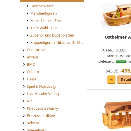
Geschenksets
Märchenfiguren
Menschen der Erde
Tiere Wald - Flur
Zubehör und Bodenplatten
Ostheimer A
Krippenfiguren, Nikolaus, St. Martin
Osterartikel
Art.Nr.:
303320
EAN:
40351980
Ahrens
Lieferzeit:
sof
BRIO
435
543,95 
Cuboro
HABA
Detai
Spiel & Holzdesign
Lutz Mauder Verlag
Nic
Pirat Capt´n Sharky
Prinzessin Lillifee
Selecta
Spiegelburg