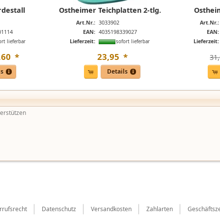
destall
Ostheimer Teichplatten 2-tlg.
Ostheim
1
Art.Nr.:
3033902
Art.Nr.:
01114
EAN:
4035198339027
EAN:
Lieferzeit:
Lieferzeit:
ort lieferbar
sofort lieferbar
,
60
*
23
,
95
*
31,
ls
Details
rrufsrecht
Datenschutz
Versandkosten
Zahlarten
Geschäftsze