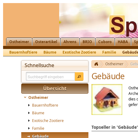
Ostheimer
Osterartikel
Ahrens
BRIO
Cuboro
HABA
Sp
Bauernhoftiere
Bäume
Exotische Zootiere
Familie
Gebäud
Krippenfiguren, Nikolaus, St. Martin
Ostheimer
Geb
Schnellsuche
Gebäude
Übersicht
Osthe
Arche
Ostheimer
dies 
gefert
Bauernhoftiere
Bäume
Exotische Zootiere
Topseller in 'Gebäude'
Familie
Gebäude