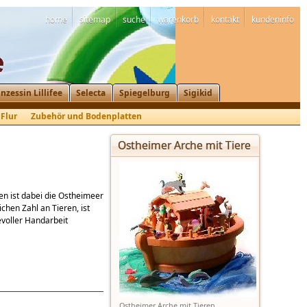
home
sitemap
suche
warenkorb
kontakt
kundeninfo
inzessin Lillifee
Selecta
Spiegelburg
Sigikid
 Flur
Zubehör und Bodenplatten
Ostheimer Arche mit Tiere
en ist dabei die Ostheimeer
ichen Zahl an Tieren, ist
evoller Handarbeit
Ostheimer Arche mit Tieren