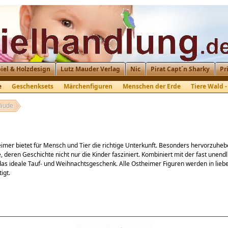
iel & Holzdesign
Lutz Mauder Verlag
Nic
Pirat Capt´n Sharky
Pr
e
Geschenksets
Märchenfiguren
Menschen der Erde
Tiere Wald -
äude
imer bietet für Mensch und Tier die richtige Unterkunft. Besonders hervorzuheb
, deren Geschichte nicht nur die Kinder fasziniert. Kombiniert mit der fast unendl
das ideale Tauf- und Weihnachtsgeschenk. Alle Ostheimer Figuren werden in lieb
igt.