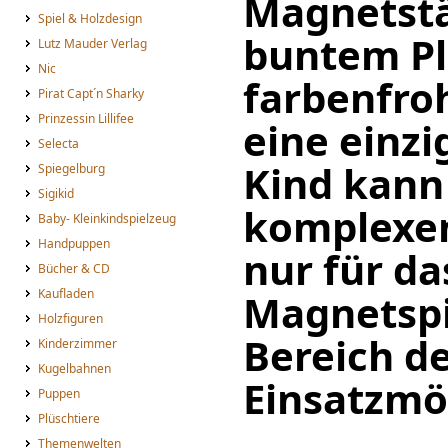
Magnetstä
Spiel & Holzdesign
buntem Pl
Lutz Mauder Verlag
Nic
farbenfro
Pirat Capt´n Sharky
Prinzessin Lillifee
eine einzi
Selecta
Kind kann
Spiegelburg
Sigikid
komplexen
Baby- Kleinkindspielzeug
Handpuppen
nur für da
Bücher & CD
Kaufladen
Magnetspi
Holzfiguren
Bereich de
Kinderzimmer
Kugelbahnen
Einsatzmö
Puppen
Plüschtiere
Themenwelten