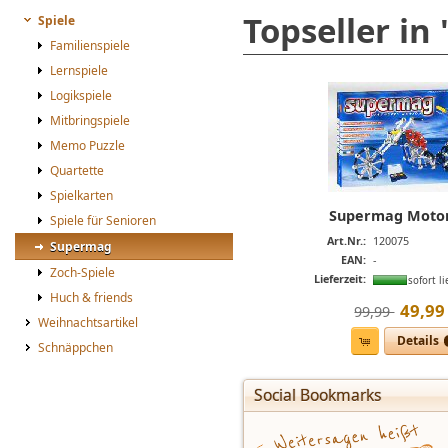
Topseller in
Spiele
Familienspiele
Lernspiele
Logikspiele
Mitbringspiele
Memo Puzzle
Quartette
Spielkarten
Supermag Moto
Spiele für Senioren
Art.Nr.:
120075
Supermag
EAN:
-
Zoch-Spiele
Lieferzeit:
sofort li
Huch & friends
49
,
99
99,99 
Weihnachtsartikel
Details
Schnäppchen
Social Bookmarks