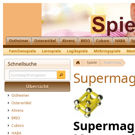
Ostheimer
Osterartikel
Ahrens
BRIO
Cuboro
HABA
Sp
Familienspiele
Lernspiele
Logikspiele
Mitbringspiele
Mem
Spiele
Supermag
Schnellsuche
Superma
Übersicht
Ostheimer
Osterartikel
Ahrens
BRIO
Supermag 
Cuboro
HABA