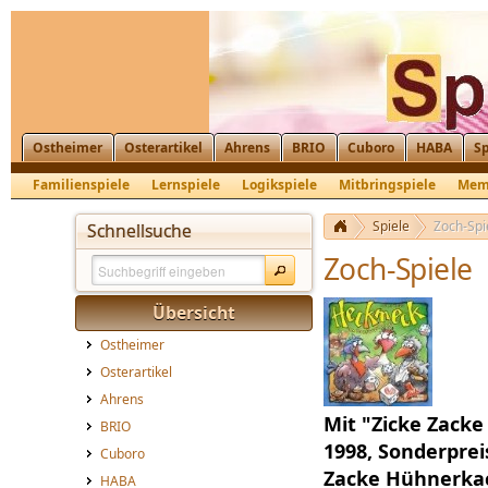
Ostheimer
Osterartikel
Ahrens
BRIO
Cuboro
HABA
Sp
Familienspiele
Lernspiele
Logikspiele
Mitbringspiele
Mem
Spiele
Zoch-Spi
Schnellsuche
Zoch-Spiele
Übersicht
Ostheimer
Osterartikel
Ahrens
Mit "Zicke Zacke
BRIO
1998, Sonderprei
Cuboro
Zacke Hühnerkac
HABA