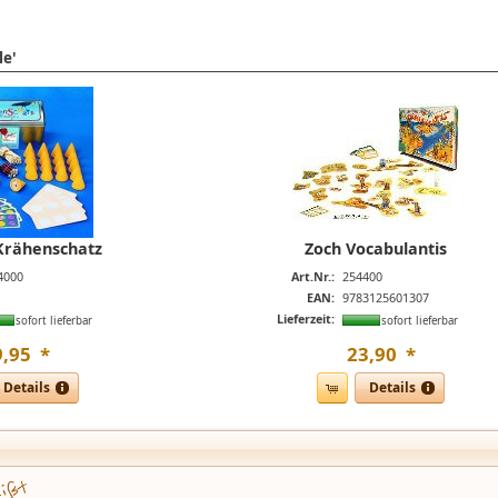
le'
Krähenschatz
Zoch Vocabulantis
4000
Art.Nr.:
254400
EAN:
9783125601307
Lieferzeit:
sofort lieferbar
sofort lieferbar
9
,
95
*
23
,
90
*
Details
Details