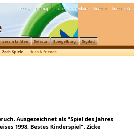
home
sitemap
suche
warenkorb
kontakt
kundeninfo
inzessin Lillifee
Selecta
Spiegelburg
Sigikid
Zoch-Spiele
Huch & friends
uch. Ausgezeichnet als "Spiel des Jahres
ises 1998, Bestes Kinderspiel". Zicke