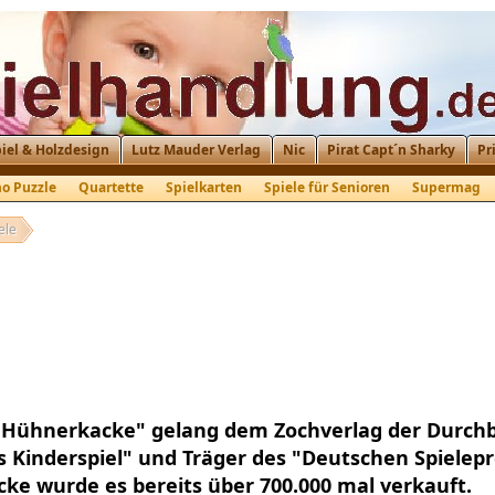
iel & Holzdesign
Lutz Mauder Verlag
Nic
Pirat Capt´n Sharky
Pr
o Puzzle
Quartette
Spielkarten
Spiele für Senioren
Supermag
ele
 Hühnerkacke" gelang dem Zochverlag der Durchbr
s Kinderspiel" und Träger des "Deutschen Spielepre
ke wurde es bereits über 700.000 mal verkauft.