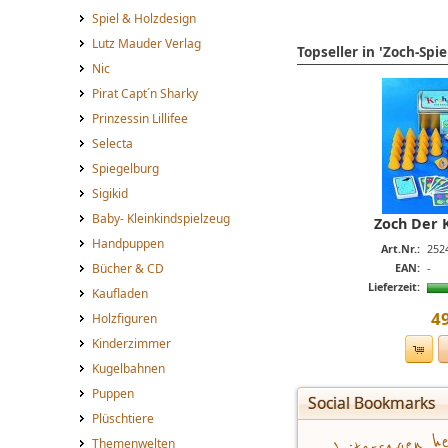
Spiel & Holzdesign
Lutz Mauder Verlag
Topseller in 'Zoch-Spie
Nic
Pirat Capt´n Sharky
Prinzessin Lillifee
Selecta
Spiegelburg
Sigikid
Baby- Kleinkindspielzeug
Zoch Der 
Handpuppen
Art.Nr.:
252
Bücher & CD
EAN:
-
Lieferzeit:
Kaufladen
4
Holzfiguren
Kinderzimmer
Kugelbahnen
Puppen
Social Bookmarks
Plüschtiere
Themenwelten