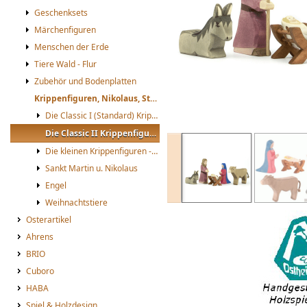
Geschenksets
Märchenfiguren
Menschen der Erde
Tiere Wald - Flur
Zubehör und Bodenplatten
Krippenfiguren, Nikolaus, St. Martin
Die Classic I (Standard) Krippenfiguren
Die Classic II Krippenfiguren
Ostheimer Heilige Familie classic
Die kleinen Krippenfiguren -mini-
Sankt Martin u. Nikolaus
Engel
Weihnachtstiere
Osterartikel
Ahrens
BRIO
Cuboro
HABA
Spiel & Holzdesign