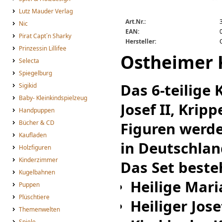
Lutz Mauder Verlag
Art.Nr.:
Nic
EAN:
Pirat Capt´n Sharky
Hersteller:
Prinzessin Lillifee
Ostheimer K
Selecta
Spiegelburg
Das 6-teilige
Sigikid
Baby- Kleinkindspielzeug
Josef II, Krip
Handpuppen
Bücher & CD
Figuren werde
Kaufladen
in Deutschlan
Holzfiguren
Kinderzimmer
Das Set beste
Kugelbahnen
Heilige Mari
Puppen
Plüschtiere
Heiliger Jos
Themenwelten
Spiele