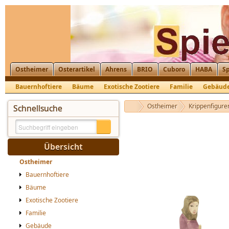
Ostheimer
Osterartikel
Ahrens
BRIO
Cuboro
HABA
Sp
Bauernhoftiere
Bäume
Exotische Zootiere
Familie
Gebäud
Krippenfiguren, Nikolaus, St. Martin
Ostheimer
Krippenfiguren
Schnellsuche
Übersicht
Ostheimer
Bauernhoftiere
Bäume
Exotische Zootiere
Familie
Gebäude