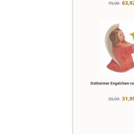
63
,
9
79,90 
Ostheimer Engelchen ro
31
,
9
39,99 