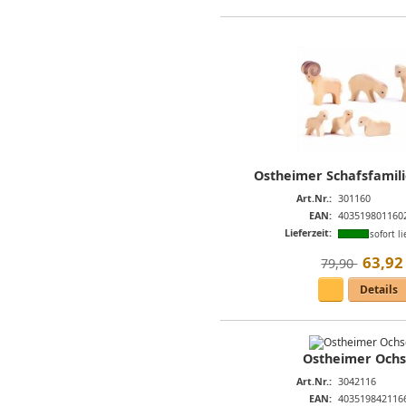
Ostheimer Schafsfamili
Art.Nr.:
301160
EAN:
403519801160
Lieferzeit:
sofort li
63
,
92
79,90 
Details
Ostheimer Ochs
Art.Nr.:
3042116
EAN:
403519842116