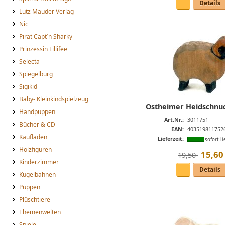
Details
Lutz Mauder Verlag
Nic
Pirat Capt´n Sharky
Prinzessin Lillifee
Selecta
Spiegelburg
Sigikid
Baby- Kleinkindspielzeug
Ostheimer Heidschnu
Handpuppen
Art.Nr.:
3011751
Bücher & CD
EAN:
403519811752
Kaufladen
Lieferzeit:
sofort li
Holzfiguren
15
,
60
19,50 
Kinderzimmer
Details
Kugelbahnen
Puppen
Plüschtiere
Themenwelten
Spiele