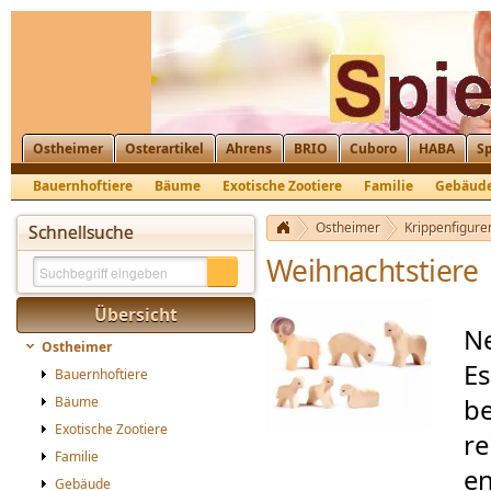
Ostheimer
Osterartikel
Ahrens
BRIO
Cuboro
HABA
Sp
Bauernhoftiere
Bäume
Exotische Zootiere
Familie
Gebäud
Krippenfiguren, Nikolaus, St. Martin
Ostheimer
Krippenfiguren
Schnellsuche
Weihnachtstiere
Übersicht
Ne
Ostheimer
Es
Bauernhoftiere
be
Bäume
Exotische Zootiere
re
Familie
en
Gebäude