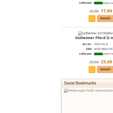
Lieferzeit:
sofort li
17
,
60
22,00 
Details
Ostheimer Pferd II m
Art.Nr.:
3042193_N
EAN:
403519842193
Lieferzeit:
sofort li
23
,
60
29,50 
Details
Social Bookmarks