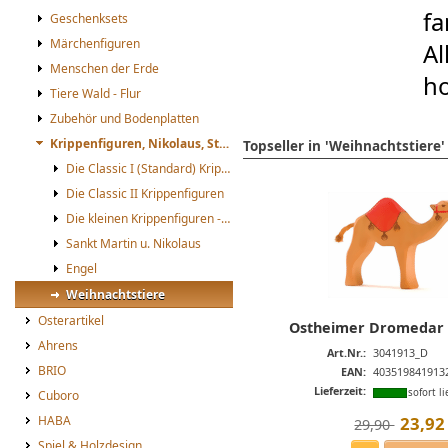
fa
Geschenksets
Märchenfiguren
Al
Menschen der Erde
ho
Tiere Wald - Flur
Zubehör und Bodenplatten
Krippenfiguren, Nikolaus, St. Martin
Topseller in 'Weihnachtstiere'
Die Classic I (Standard) Krippenfiguren
Die Classic II Krippenfiguren
Die kleinen Krippenfiguren -mini-
Sankt Martin u. Nikolaus
Engel
Weihnachtstiere
Osterartikel
Ostheimer Dromedar m
Ahrens
Art.Nr.:
3041913_D
BRIO
EAN:
403519841913
Lieferzeit:
sofort li
Cuboro
23
,
92
HABA
29,90 
Spiel & Holzdesign