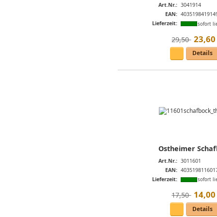
Art.Nr.:
3041914
EAN:
403519841914
Lieferzeit:
sofort li
23
,
60
29,50 
Details
Ostheimer Schaf
Art.Nr.:
3011601
EAN:
403519811601
Lieferzeit:
sofort li
14
,
00
17,50 
Details