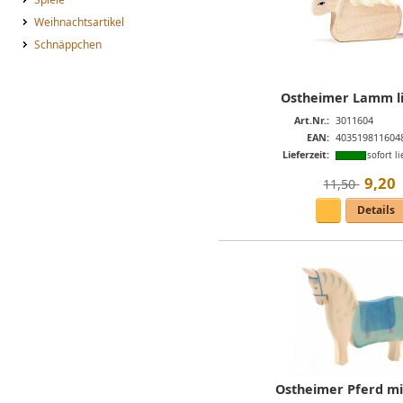
Weihnachtsartikel
Schnäppchen
Ostheimer Lamm l
Art.Nr.:
3011604
EAN:
403519811604
Lieferzeit:
sofort li
9
,
20
11,50 
Details
Ostheimer Pferd mi