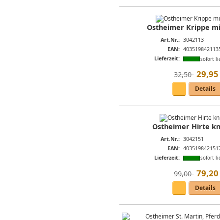
Ostheimer Krippe mi
Art.Nr.:
3042113
EAN:
403519842113
Lieferzeit:
sofort li
29
,
95
32,50 
Details
Ostheimer Hirte kn
Art.Nr.:
3042151
EAN:
403519842151
Lieferzeit:
sofort li
79
,
20
99,00 
Details