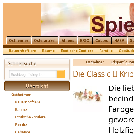
Ostheimer
Osterartikel
Ahrens
BRIO
Cuboro
HABA
Sp
Bauernhoftiere
Bäume
Exotische Zootiere
Familie
Gebäud
Krippenfiguren, Nikolaus, St. Martin
Ostheimer
Krippenfiguren
Schnellsuche
Die Classic II Kr
Übersicht
Die li
Ostheimer
beeind
Bauernhoftiere
Farbge
Bäume
geword
Exotische Zootiere
Familie
Holzfi
Gebäude