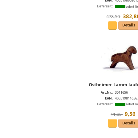
EAN:
403519860201
Lieferzeit:
sofort li
382
,
8
478,50 
Details
Ostheimer Lamm lauf
Art.Nr.:
3011656
EAN:
403519811656
Lieferzeit:
sofort li
9
,
56
11,95 
Details