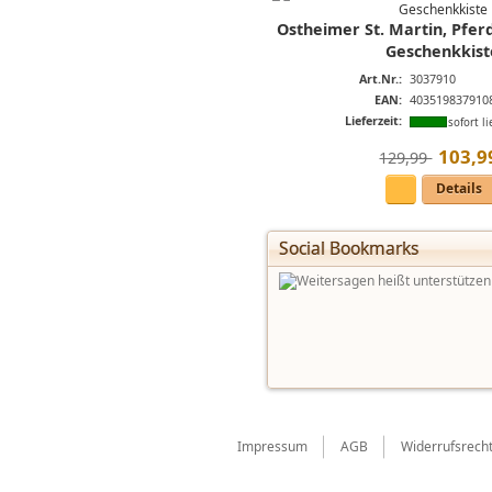
Ostheimer St. Martin, Pferd
Geschenkkist
Art.Nr.:
3037910
EAN:
403519837910
Lieferzeit:
sofort li
103
,
9
129,99 
Details
Social Bookmarks
Impressum
AGB
Widerrufsrech