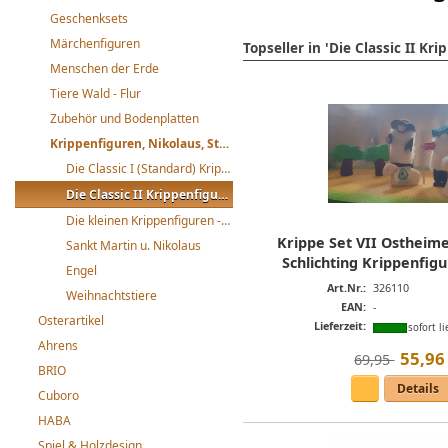
Geschenksets
Märchenfiguren
Topseller in 'Die Classic II Kr
Menschen der Erde
Tiere Wald - Flur
Zubehör und Bodenplatten
Krippenfiguren, Nikolaus, St. Martin
Die Classic I (Standard) Krippenfiguren
Die Classic II Krippenfiguren
Die kleinen Krippenfiguren -mini-
Krippe Set VII Ostheim
Sankt Martin u. Nikolaus
Schlichting Krippenfigu
Engel
Art.Nr.:
326110
Weihnachtstiere
EAN:
-
Osterartikel
Lieferzeit:
sofort li
Ahrens
55
,
96
69,95 
BRIO
Details
Cuboro
HABA
Spiel & Holzdesign