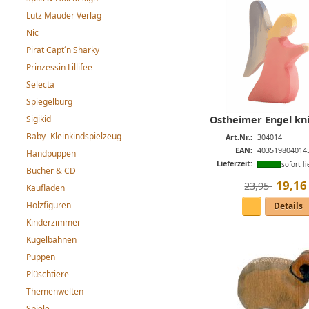
Lutz Mauder Verlag
Nic
Pirat Capt´n Sharky
Prinzessin Lillifee
Selecta
Spiegelburg
Ostheimer Engel kn
Sigikid
Baby- Kleinkindspielzeug
Art.Nr.:
304014
EAN:
403519804014
Handpuppen
Lieferzeit:
sofort li
Bücher & CD
19
,
16
23,95 
Kaufladen
Holzfiguren
Details
Kinderzimmer
Kugelbahnen
Puppen
Plüschtiere
Themenwelten
Spiele