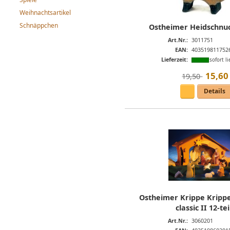
Weihnachtsartikel
Schnäppchen
Ostheimer Heidschnu
Art.Nr.:
3011751
EAN:
403519811752
Lieferzeit:
sofort li
15
,
60
19,50 
Details
Ostheimer Krippe Kripp
classic II 12-tei
Art.Nr.:
3060201