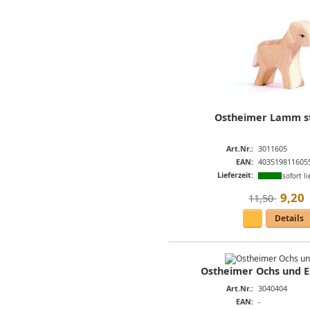
Ostheimer Lamm s
Art.Nr.:
3011605
EAN:
403519811605
Lieferzeit:
sofort li
9
,
20
11,50 
Details
Ostheimer Ochs und Es
Art.Nr.:
3040404
EAN:
-