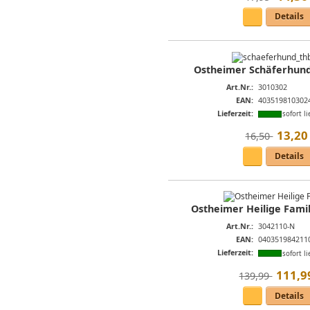
Details
Ostheimer Schäferhun
Art.Nr.:
3010302
EAN:
403519810302
Lieferzeit:
sofort li
13
,
20
16,50 
Details
Ostheimer Heilige Famili
Art.Nr.:
3042110-N
EAN:
040351984211
Lieferzeit:
sofort li
111
,
9
139,99 
Details